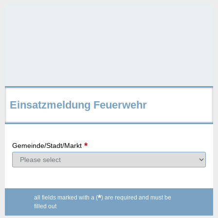
Einsatzmeldung Feuerwehr
*
Gemeinde/Stadt/Markt
*
all fields marked with a (
) are required and must be
filled out